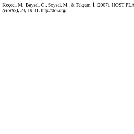
Keçeci, M., Baysal, Ö., Soysal, M., & Tekşam, İ. (2007).
(HortiS)
,
24
, 19-31. http://doi.org/